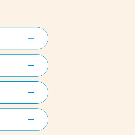
sche
ell, einfach und
 unkomplizierte
lingspizza direkt
ekt an Ihre Tür
t darauf, Ihnen
erservice zu
chen und
pünktlichen
m vielfältigen
 Nürnberg an.
nischen
e, Ihre
knusprige Pizza
n den eigenen
bieten. Unser
 Qualität,
r Verwendung der
eine