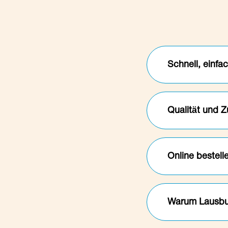
Schnell, einf
Bei Lausbub, Ihr
Spezialitäten ge
Qualität und Z
bequem. Unser Pi
Bestellung und e
Unser Pizza Liefe
an Ihrer Haustü
geliefert wird. 
Online bestel
nicht nur exzell
Um den besten P
bieten. Genießen
benutzerfreundli
Lausbub, Ihre Pi
Lieferung Ihrer 
Angebot an Holzo
Mit unserem benu
Köstlichkeiten. 
Warum Lausbub 
Lieblingspizza, 
Wir bei Lausbub 
direkt an Ihre W
vier Wänden zu g
erfahrenes Küche
Lausbub hat sich